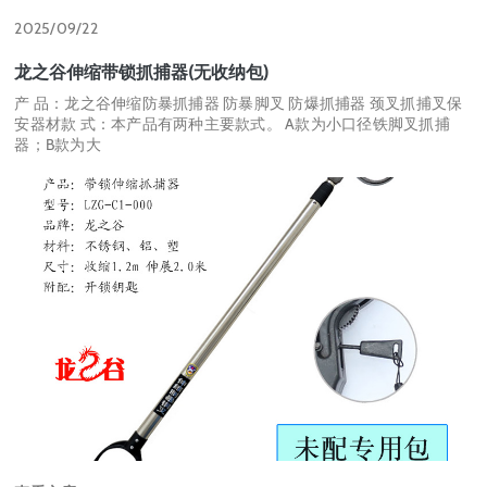
2025/09/22
龙之谷伸缩带锁抓捕器(无收纳包)
产 品：龙之谷伸缩防暴抓捕器 防暴脚叉 防爆抓捕器 颈叉抓捕叉保
安器材款 式：本产品有两种主要款式。 A款为小口径铁脚叉抓捕
器；B款为大