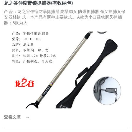
龙之谷伸缩带锁抓捕器(有收纳包)
产 品：龙之谷伸缩防暴抓捕器 防暴脚叉 防爆抓捕器 颈叉抓捕叉保
安器材款 式：本产品有两种主要款式。 A款为小口径铁脚叉抓捕
器；B款为大
查看文章
→