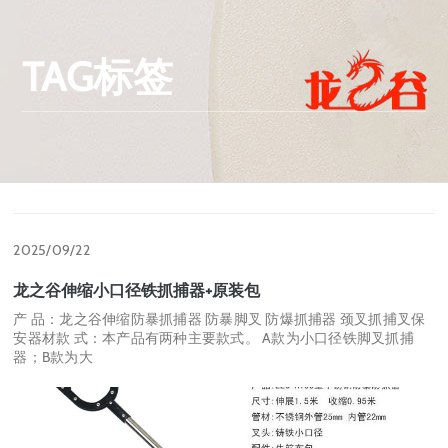
TAG标签
2025/09/22
龙之谷伸缩小口径铁抓捕器+原装包
产 品：龙之谷伸缩防暴抓捕器 防暴脚叉 防爆抓捕器 颈叉抓捕叉保
安器材款 式：本产品有两种主要款式。 A款为小口径铁脚叉抓捕
器；B款为大