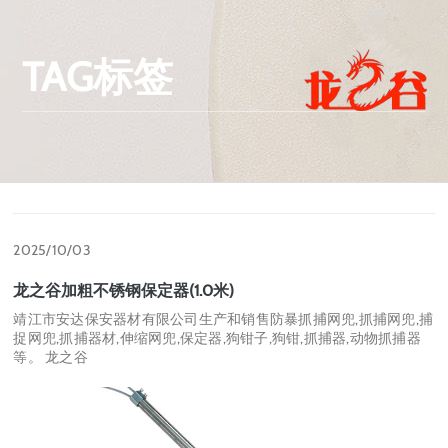
TAG标签
2025/10/03
龙之谷加粗不锈钢保定器(1.0米)
靖江市安达保安器材有限公司生产和销售防暴抓捕网兜,抓捕网兜,捕
捉网兜,抓捕器材,伸缩网兜,保定器,狗钳子,狗钳,抓捕器,动物抓捕器
等。 龙之谷