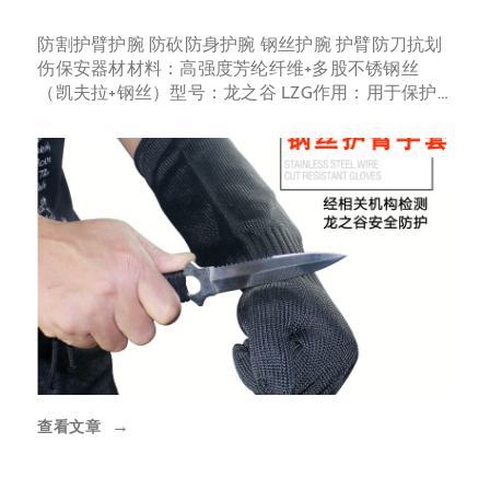
防割护臂护腕 防砍防身护腕 钢丝护腕 护臂防刀抗划
伤保安器材材料：高强度芳纶纤维+多股不锈钢丝
（凯夫拉+钢丝）型号：龙之谷 LZG作用：用于保护
手臂不被划割，防
查看文章
→