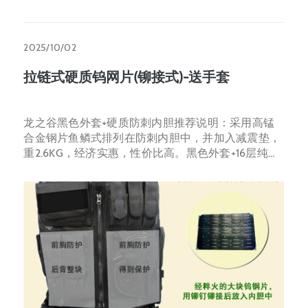
2025/10/02
拉链式硬质钨网片(铆接式)-送手套
龙之谷黑色外套+硬质防刺内胆推荐说明：采用高锰
合金钢片鱼鳞式排列在防刺内胆中，并加入减震垫，
重2.6KG，经济实惠，性价比高。黑色外套+16层纯软
质防刺内胆推荐