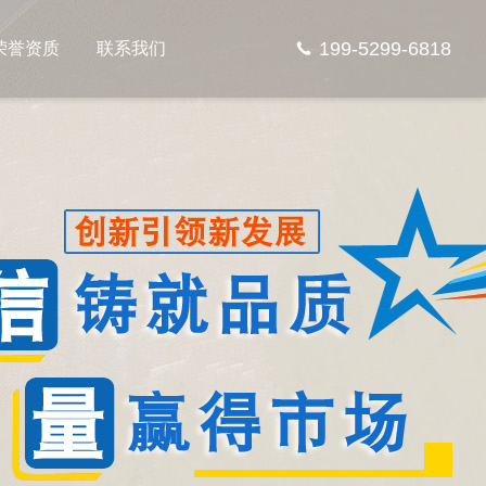
199-5299-6818
荣誉资质
联系我们