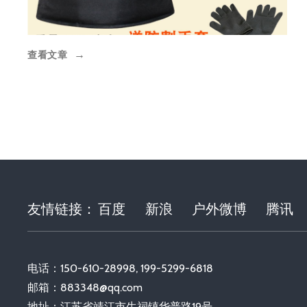
查看文章
→
友情链接：
百度
新浪
户外微博
腾讯
电话：150-610-28998, 199-5299-6818
邮箱：
883348@qq.com
地址：江苏省靖江市生祠镇华普路19号