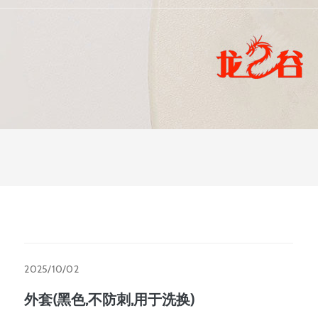
2025/10/02
外套(黑色,不防刺,用于洗换)