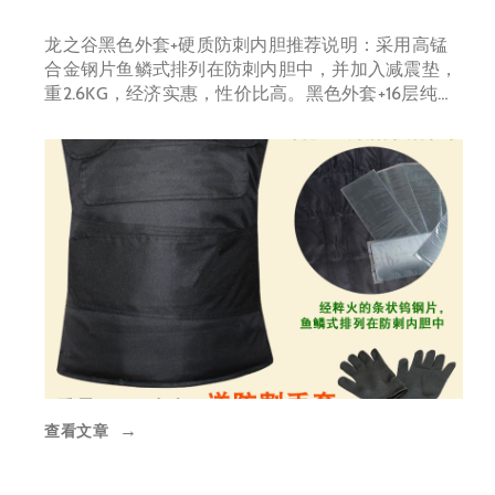
龙之谷黑色外套+硬质防刺内胆推荐说明：采用高锰
合金钢片鱼鳞式排列在防刺内胆中，并加入减震垫，
重2.6KG，经济实惠，性价比高。黑色外套+16层纯软
质防刺内胆推荐
查看文章
→